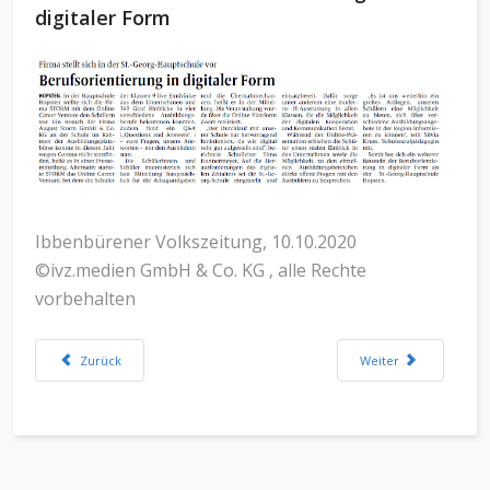
digitaler Form
Ibbenbürener Volkszeitung, 10.10.2020
©ivz.medien GmbH & Co. KG , alle Rechte
vorbehalten
Vorheriger Beitrag: Aktuell: Wiederaufnahme des Unterrichts nach den H
Nächster Beitrag: Wi
Zurück
Weiter