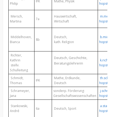
IFK
Mathe, Physik
Philip
hopsten.de
Mersch,
Hauswirtschaft,
m.mersch@
7a
Martina
Wirtschaft
hopsten.de
Middelhoven,
Deutsch,
b.middelh
8b
Bianca
kath. Religion
hopsten.de
Richter,
Deutsch, Geschichte,
Kathrin
k.richter@
Beratungslehrerin
stellv.
hopsten.de
Schulleitung
Schmidt,
Mathe, Erdkunde,
th.schmidt
IFK
Thomas
Deutsch
hopsten.de
Schrameyer,
sonderp. Förderung:
j.schramey
Jana
Gesellschaftswissenschaften
hopsten.de
Stankowski,
a.stankows
6a
Deutsch, Sport
André
hopsten.de