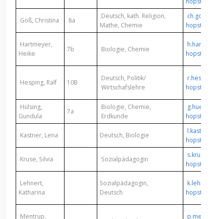
hopsten.de
Deutsch, kath. Religion,
ch.goss@ha
Goß, Christina
8a
Mathe, Chemie
hopsten.de
Hartmeyer,
h.hartmey
7b
Biologie, Chemie
Heike
hopsten.de
Deutsch, Politik/
r.hesping@
Hesping, Ralf
10B
Wirtschafslehre
hopsten.de
Hülsing,
Biologie, Chemie,
g.huelsing
7a
Gundula
Erdkunde
hopsten.de
l.kastner@
Kastner, Lena
Deutsch, Biologie
hopsten.de
s.kruse@ha
Kruse, Silvia
Sozialpädagogin
hopsten.de
Lehnert,
Sozialpädagogin,
k.lehnert@
Katharina
Deutsch
hopsten.de
Mentrup,
p.mentrup