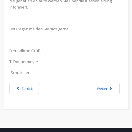
die genauen Abläufe werden Sie über die Klassenleitung
informiert.
Bei Fragen melden Sie sich gerne.
Freundliche Grüße
T. Donnermeyer
-Schulleiter-
Vorheriger Beitrag: Wechselunterricht ab dem 10.05.21 - Start mit den X
Nächster Beitrag: Dist
Zurück
Weiter