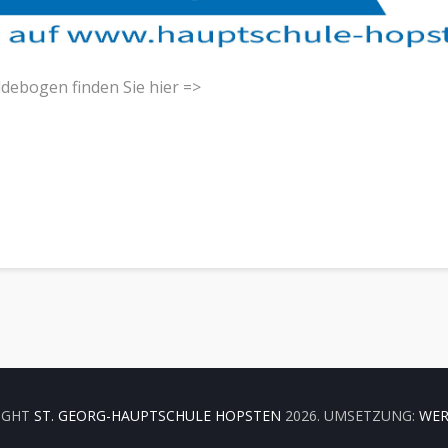
debogen finden Sie hier =>
/ 23 unter Teams
IGHT
ST. GEORG-HAUPTSCHULE HOPSTEN
2026. UMSETZUNG:
WER