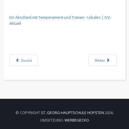
Ein Abschied mit Temperament und Tränen - Lokales | IVZ-
Aktuell
Vorheriger Beitrag: Den Schulhof zum Wohlfühlort umgestalten
Nächster Beitrag: Qual
Zurück
Weiter
© COPYRIGHT
ST. GEORG-HAUPTSCHULE HOPSTEN
2026.
UMSETZUNG:
WERBEGECKO