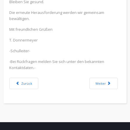
Bleiben Sie gesund.
Die erneute Herausforderung werden wir gemeinsam
bewältigen.
Mit freundlichen Grüßen
T. Donnermeyer
-Schulleiter-
-Bei Rückfragen melden Sie sich unter den bekannten
Kontaktdaten.-
Vorheriger Beitrag: Aktuelle Informationen für den Schulbetrieb (weitere
Nächster Beitrag: Aktu
Zurück
Weiter